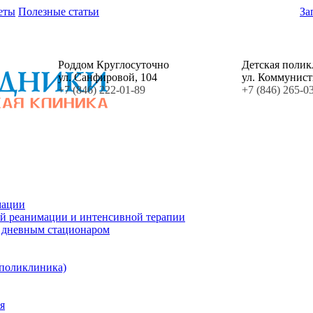
еты
Полезные статьи
За
Роддом Круглосуточно
Детская поли
ул. Санфировой, 104
ул. Коммунист
+7 (846) 222-01-89
+7 (846) 265-0
мации
й реанимации и интенсивной терапии
с дневным стационаром
 поликлиника)
я