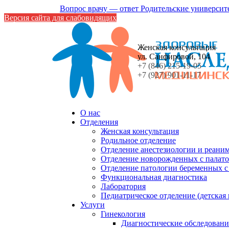
Вопрос врачу — ответ
Родительские университ
Версия сайта для слабовидящих
Женская консультация
ул. Санфировой, 104
+7 (846) 215-19-05
+7 (927) 901-11-17
О нас
Отделения
Женская консультация
Родильное отделение
Отделение анестезиологии и реани
Отделение новорожденных с палато
Отделение патологии беременных 
Функциональная диагностика
Лаборатория
Педиатрическое отделение (детская
Услуги
Гинекология
Диагностические обследовани