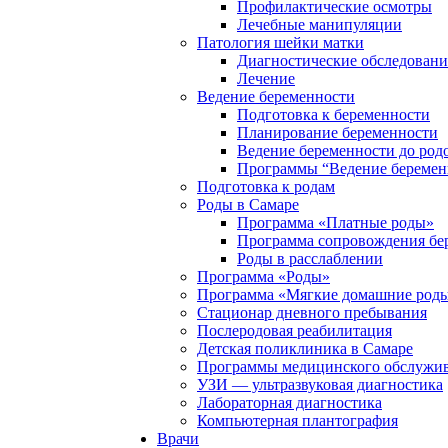
Профилактические осмотры
Лечебные манипуляции
Патология шейки матки
Диагностические обследовани
Лечение
Ведение беременности
Подготовка к беременности
Планирование беременности
Ведение беременности до род
Программы “Ведение беремен
Подготовка к родам
Роды в Самаре
Программа «Платные роды»
Программа сопровождения бе
Роды в расслаблении
Программа «Роды»
Программа «Мягкие домашние роды
Стационар дневного пребывания
Послеродовая реабилитация
Детская поликлиника в Самаре
Программы медицинского обслужив
УЗИ — ультразвуковая диагностика
Лабораторная диагностика
Компьютерная плантография
Врачи