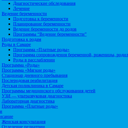
Диагностические обследования
Лечение
Ведение беременности
Подготовка к беременности
Планирование беременности
Ведение беременности до родов
Программы “Ведение беременности”
Подготовка к родам
Роды в Самаре
Программа «Платные роды»
Программа сопровождения беременной, роженицы, роди
Роды в расслаблении
Программа «Роды»
Программа «Мягкие роды»
Стационар дневного пребывания
Послеродовая реабилитация
Детская поликлиника в Самаре
Программы медицинского обслуживания детей
УЗИ — ультразвуковая диагностика
Лабораторная диагностика
Программа «Платные роды»
и
исание
Женская консультация
Отделение педиатрии