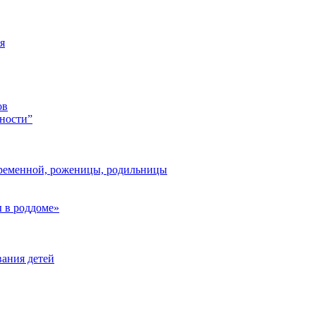
я
ов
ности”
ременной, роженицы, родильницы
 в роддоме»
ания детей