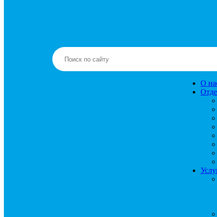
О на
Отде
Услу