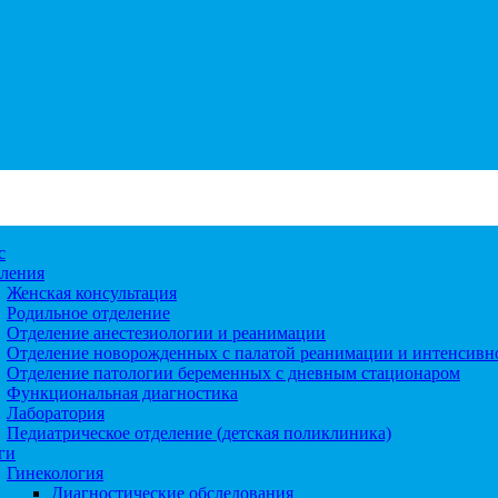
с
ления
Женская консультация
Родильное отделение
Отделение анестезиологии и реанимации
Отделение новорожденных с палатой реанимации и интенсивн
Отделение патологии беременных с дневным стационаром
Функциональная диагностика
Лаборатория
Педиатрическое отделение (детская поликлиника)
ги
Гинекология
Диагностические обследования