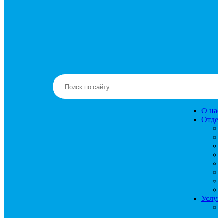
О на
Отде
Услу