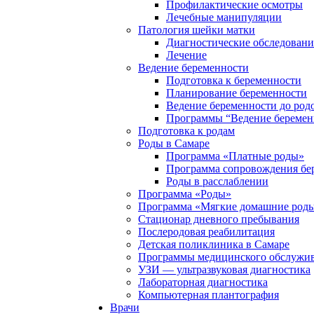
Профилактические осмотры
Лечебные манипуляции
Патология шейки матки
Диагностические обследовани
Лечение
Ведение беременности
Подготовка к беременности
Планирование беременности
Ведение беременности до род
Программы “Ведение беремен
Подготовка к родам
Роды в Самаре
Программа «Платные роды»
Программа сопровождения бе
Роды в расслаблении
Программа «Роды»
Программа «Мягкие домашние роды
Стационар дневного пребывания
Послеродовая реабилитация
Детская поликлиника в Самаре
Программы медицинского обслужив
УЗИ — ультразвуковая диагностика
Лабораторная диагностика
Компьютерная плантография
Врачи