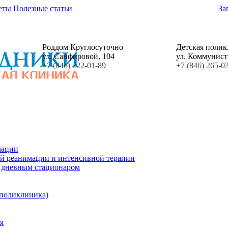
еты
Полезные статьи
За
Роддом Круглосуточно
Детская поли
ул. Санфировой, 104
ул. Коммунист
+7 (846) 222-01-89
+7 (846) 265-0
мации
й реанимации и интенсивной терапии
с дневным стационаром
 поликлиника)
я