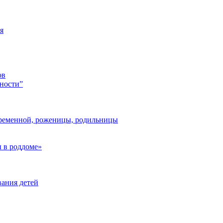
я
ов
ности”
ременной, роженицы, родильницы
 в роддоме»
ания детей