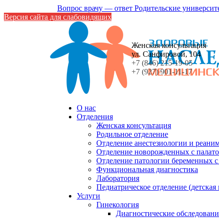
Вопрос врачу — ответ
Родительские университ
Версия сайта для слабовидящих
Женская консультация
ул. Санфировой, 104
+7 (846) 215-19-05
+7 (927) 901-11-17
О нас
Отделения
Женская консультация
Родильное отделение
Отделение анестезиологии и реани
Отделение новорожденных с палато
Отделение патологии беременных 
Функциональная диагностика
Лаборатория
Педиатрическое отделение (детская
Услуги
Гинекология
Диагностические обследовани