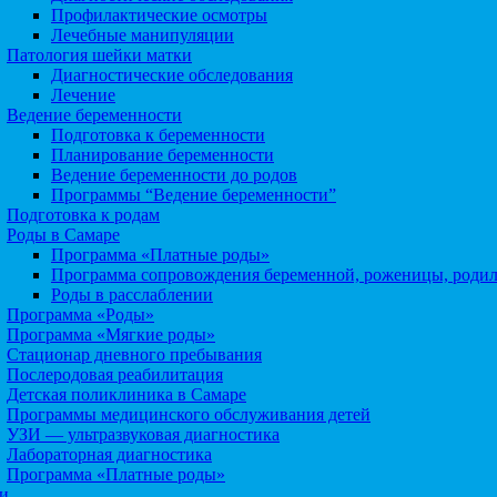
Профилактические осмотры
Лечебные манипуляции
Патология шейки матки
Диагностические обследования
Лечение
Ведение беременности
Подготовка к беременности
Планирование беременности
Ведение беременности до родов
Программы “Ведение беременности”
Подготовка к родам
Роды в Самаре
Программа «Платные роды»
Программа сопровождения беременной, роженицы, роди
Роды в расслаблении
Программа «Роды»
Программа «Мягкие роды»
Стационар дневного пребывания
Послеродовая реабилитация
Детская поликлиника в Самаре
Программы медицинского обслуживания детей
УЗИ — ультразвуковая диагностика
Лабораторная диагностика
Программа «Платные роды»
и