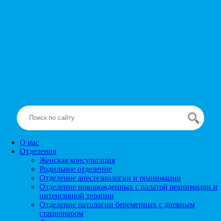
О нас
Отделения
Женская консультация
Родильное отделение
Отделение анестезиологии и реанимации
Отделение новорожденных с палатой реанимации и
интенсивной терапии
Отделение патологии беременных с дневным
стационаром