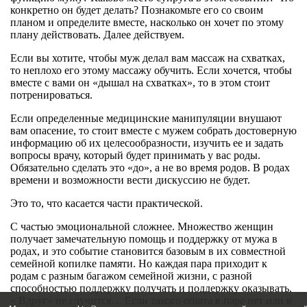
конкретно он будет делать? Познакомьте его со своим
планом и определите вместе, насколько он хочет по этому
плану действовать. Далее действуем.
Если вы хотите, чтобы муж делал вам массаж на схватках,
то неплохо его этому массажу обучить. Если хочется, чтобы
вместе с вами он «дышал на схватках», то в этом стоит
потренироваться.
Если определенные медицинские манипуляции внушают
вам опасение, то стоит вместе с мужем собрать достоверную
информацию об их целесообразности, изучить ее и задать
вопросы врачу, который будет принимать у вас роды.
Обязательно сделать это «до», а не во время родов. В родах
времени и возможности вести дискуссию не будет.
Это то, что касается части практической.
С частью эмоциональной сложнее. Множество женщин
получает замечательную помощь и поддержку от мужа в
родах, и это событие становится базовым в их совместной
семейной копилке памяти. Но каждая пара приходит к
родам с разным багажом семейной жизни, с разной
способностью поддержку получать и поддержку оказывать.
« Вдруг» не случится… Если такого опыта в паре нет или в