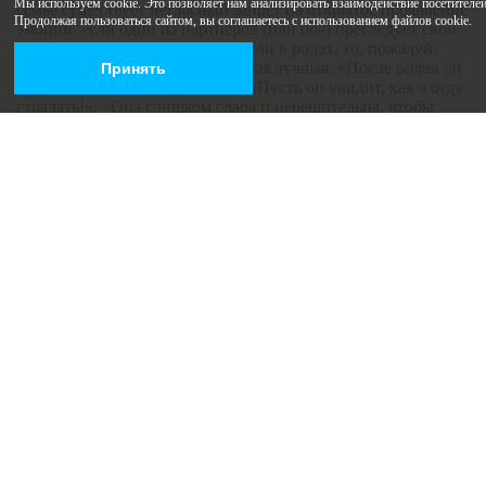
Мы используем cookie. Это позволяет нам анализировать взаимодействие посетителей 
семье существует негласный запрет на открытое проявление
Продолжая пользоваться сайтом, вы соглашаетесь с использованием файлов cookie.
эмоций, если один из партнеров (или оба) преследует свои
собственные эмоциональные цели в родах, то, пожалуй,
идея о совместных родах не самая лучшая. «После родов он
Принять
будет меня особенно ценить!», «Пусть он увидит, как я буду
страдать!», «Она слишком слаба и нерешительна, чтобы
родить без моего контроля и участия!». Все эти убеждения в
родах не поспособствуют наилучшему их протеканию.
Ожидания друг от друга лучше прояснить заранее и,
возможно, проработать их с психологом, имеющим
специальные знания по психологии родов.
Стоит ли рожать с мужем? С определенной подготовкой,
включающей получение знаний, навыков, с желанием и
возможностью получить поддержку.
Изменится ли ваша семейная жизнь после этого? Об этом –
в следующей беседе.
Удачных вам родов! Таркина Ольга Викторовна