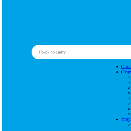
О на
Отде
Услу