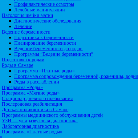
Профилактические осмотры
Лечебные манипуляции
Патология шейки матки
Диагностические обследования
Лечение
Ведение беременности
Подготовка к беременности
Планирование беременности
Ведение беременности до родов
Программы “Ведение беременности”
Подготовка к родам
Роды в Самаре
Программа «Платные роды»
Программа сопровождения беременной, роженицы, роди
Роды в расслаблении
Программа «Роды»
Программа «Мягкие роды»
Стационар дневного пребывания
Послеродовая реабилитация
Детская поликлиника в Самаре
Программы медицинского обслуживания детей
УЗИ — ультразвуковая диагностика
Лабораторная диагностика
Программа «Платные роды»
и