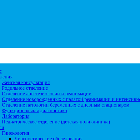
с
ления
Женская консультация
Родильное отделение
Отделение анестезиологии и реанимации
Отделение новорожденных с палатой реанимации и интенсивн
Отделение патологии беременных с дневным стационаром
Функциональная диагностика
Лаборатория
Педиатрическое отделение (детская поликлиника)
ги
Гинекология
Диагностические обследования