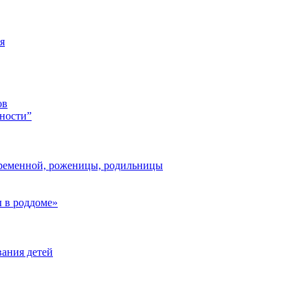
я
ов
ности”
ременной, роженицы, родильницы
 в роддоме»
ания детей