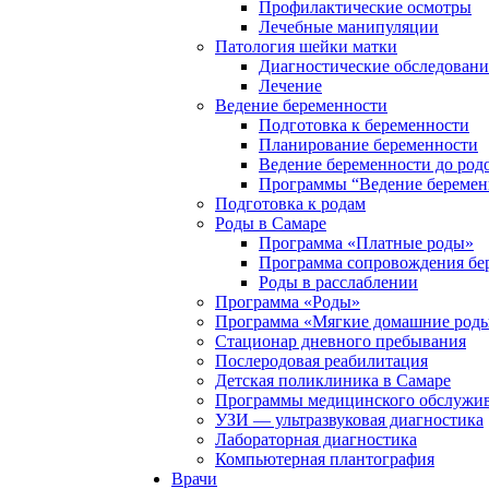
Профилактические осмотры
Лечебные манипуляции
Патология шейки матки
Диагностические обследовани
Лечение
Ведение беременности
Подготовка к беременности
Планирование беременности
Ведение беременности до род
Программы “Ведение беремен
Подготовка к родам
Роды в Самаре
Программа «Платные роды»
Программа сопровождения бе
Роды в расслаблении
Программа «Роды»
Программа «Мягкие домашние роды
Стационар дневного пребывания
Послеродовая реабилитация
Детская поликлиника в Самаре
Программы медицинского обслужив
УЗИ — ультразвуковая диагностика
Лабораторная диагностика
Компьютерная плантография
Врачи