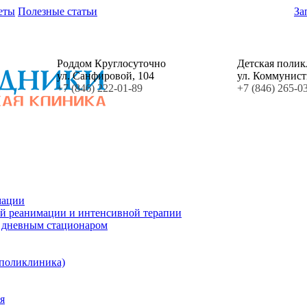
еты
Полезные статьи
За
Роддом Круглосуточно
Детская поли
ул. Санфировой, 104
ул. Коммунист
+7 (846) 222-01-89
+7 (846) 265-0
мации
й реанимации и интенсивной терапии
с дневным стационаром
 поликлиника)
я