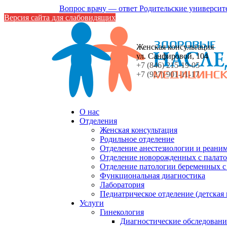
Вопрос врачу — ответ
Родительские университ
Версия сайта для слабовидящих
Женская консультация
ул. Санфировой, 104
+7 (846) 215-19-05
+7 (927) 901-11-17
О нас
Отделения
Женская консультация
Родильное отделение
Отделение анестезиологии и реани
Отделение новорожденных с палато
Отделение патологии беременных 
Функциональная диагностика
Лаборатория
Педиатрическое отделение (детская
Услуги
Гинекология
Диагностические обследовани