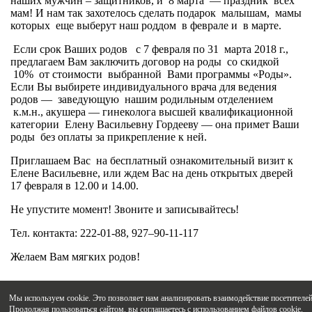
наших мужчин – защитников, и 8 марта — праздник всех
мам! И нам так захотелось сделать подарок малышам, мамы
которых еще выберут наш роддом в феврале и в марте.
Если срок Ваших родов с 7 февраля по 31 марта 2018 г.,
предлагаем Вам заключить договор на роды со скидкой
10% от стоимости выбранной Вами программы «Роды».
Если Вы выбирете индивидуального врача для ведения
родов — заведующую нашим родильным отделением
к.м.н., акушера — гинеколога высшей квалификационной
категории Елену Васильевну Гордееву — она примет Ваши
роды без оплаты за прикрепление к ней.
Приглашаем Вас на бесплатный ознакомительный визит к
Елене Васильевне, или ждем Вас на день открытых дверей
17 февраля в 12.00 и 14.00.
Не упустите момент! Звоните и записывайтесь!
Тел. контакта: 222-01-88, 927–90-11-117
Желаем Вам мягких родов!
Мы используем cookie. Это позволяет нам анализировать взаимодействие посетителей 
Продолжая пользоваться сайтом, вы соглашаетесь с использованием файлов cookie.