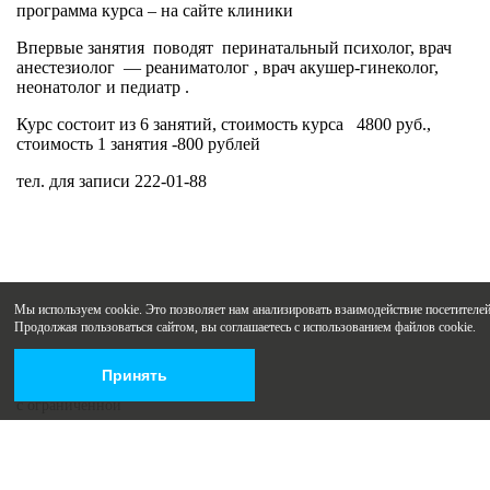
программа курса – на сайте клиники
Впервые занятия поводят перинатальный психолог, врач
анестезиолог — реаниматолог , врач акушер-гинеколог,
неонатолог и педиатр .
Курс состоит из 6 занятий, стоимость курса 4800 руб.,
стоимость 1 занятия -800 рублей
тел. для записи 222-01-88
Мы используем cookie. Это позволяет нам анализировать взаимодействие посетителей 
Продолжая пользоваться сайтом, вы соглашаетесь с использованием файлов cookie.
Принять
Общество
с ограниченной
ответственностью
«Здоровые наследники»
ИНН 6316183190
ОГРН 1136316001667