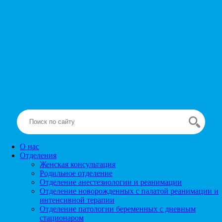
О нас
Отделения
Женская консультация
Родильное отделение
Отделение анестезиологии и реанимации
Отделение новорожденных с палатой реанимации и
интенсивной терапии
Отделение патологии беременных с дневным
стационаром