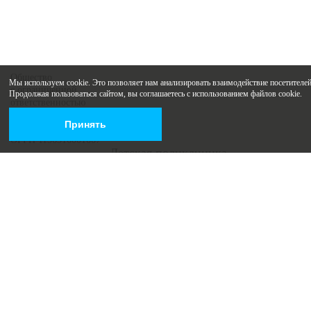
Общество
Мы используем cookie. Это позволяет нам анализировать взаимодействие посетителей 
с ограниченной
Продолжая пользоваться сайтом, вы соглашаетесь с использованием файлов cookie.
ответственностью
«Здоровые наследники»
Принять
ИНН 6316183190
ОГРН 1136316001667
+7 (846) 265-03-20
Детская поликлиника
+7 (846) 215-19-05
Роддом
roddom@list.ru
г.Самара,
ул. Санфировой, 104
ул. Коммунистическая, 27
Присоединяйтесь
Заказать звонок
Записаться на прием