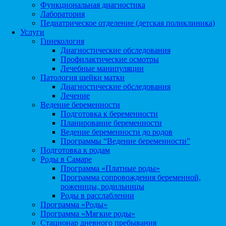
Функциональная диагностика
Лаборатория
Педиатрическое отделение (детская поликлиника)
Услуги
Гинекология
Диагностические обследования
Профилактические осмотры
Лечебные манипуляции
Патология шейки матки
Диагностические обследования
Лечение
Ведение беременности
Подготовка к беременности
Планирование беременности
Ведение беременности до родов
Программы “Ведение беременности”
Подготовка к родам
Роды в Самаре
Программа «Платные роды»
Программа сопровождения беременной,
роженицы, родильницы
Роды в расслаблении
Программа «Роды»
Программа «Мягкие роды»
Стационар дневного пребывания