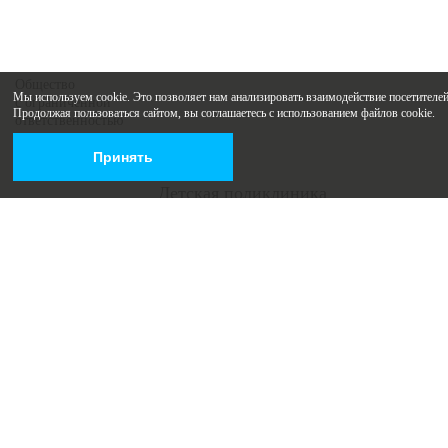
Общество
Мы используем cookie. Это позволяет нам анализировать взаимодействие посетителей 
с ограниченной
Продолжая пользоваться сайтом, вы соглашаетесь с использованием файлов cookie.
ответственностью
«Здоровые наследники»
Принять
ИНН 6316183190
ОГРН 1136316001667
+7 (846) 265-03-20
Детская поликлиника
+7 (846) 215-19-05
Роддом
roddom@list.ru
г.Самара,
ул. Санфировой, 104
ул. Коммунистическая, 27
Присоединяйтесь
Заказать звонок
Записаться на прием