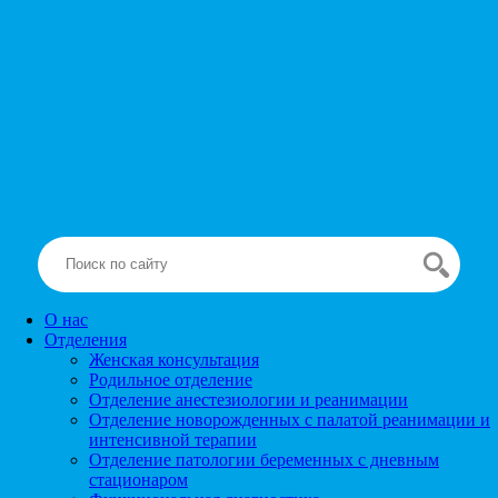
О нас
Отделения
Женская консультация
Родильное отделение
Отделение анестезиологии и реанимации
Отделение новорожденных с палатой реанимации и
интенсивной терапии
Отделение патологии беременных с дневным
стационаром