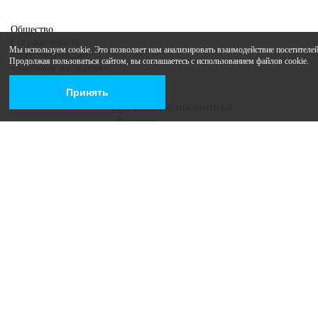
Общество
с ограниченной
Мы используем cookie. Это позволяет нам анализировать взаимодействие посетителей 
ответственностью
Продолжая пользоваться сайтом, вы соглашаетесь с использованием файлов cookie.
«Здоровые наследники»
ИНН 6316183190
Принять
ОГРН 1136316001667
+7 (846) 265-03-20
Детская поликлиника
+7 (846) 215-19-05
Роддом
roddom@list.ru
г.Самара,
ул. Санфировой, 104
ул. Коммунистическая, 27
Присоединяйтесь
Заказать звонок
Записаться на прием