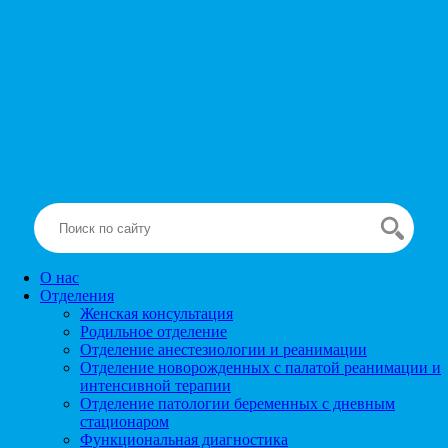
О нас
Отделения
Женская консультация
Родильное отделение
Отделение анестезиологии и реанимации
Отделение новорожденных с палатой реанимации и
интенсивной терапии
Отделение патологии беременных с дневным
стационаром
Функциональная диагностика