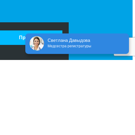
Принять
Светлана Давыдова
Медсестра регистратуры