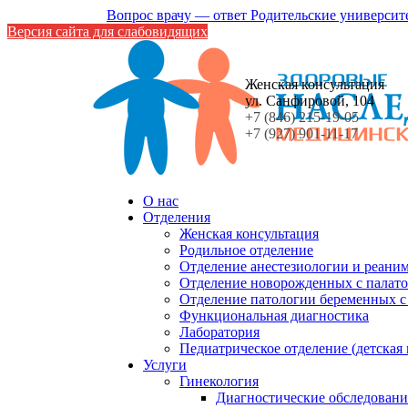
Вопрос врачу — ответ
Родительские университ
Версия сайта для слабовидящих
Женская консультация
ул. Санфировой, 104
+7 (846) 215-19-05
+7 (927) 901-11-17
О нас
Отделения
Женская консультация
Родильное отделение
Отделение анестезиологии и реани
Отделение новорожденных с палато
Отделение патологии беременных 
Функциональная диагностика
Лаборатория
Педиатрическое отделение (детская
Услуги
Гинекология
Диагностические обследовани