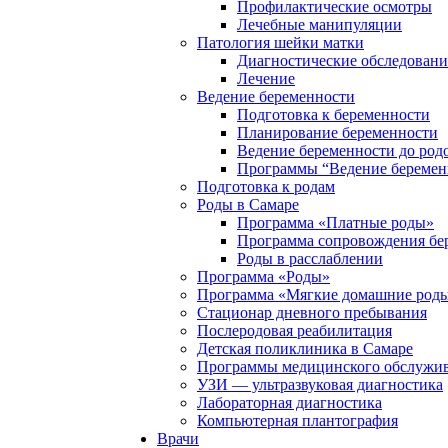
Профилактические осмотры
Лечебные манипуляции
Патология шейки матки
Диагностические обследовани
Лечение
Ведение беременности
Подготовка к беременности
Планирование беременности
Ведение беременности до род
Программы “Ведение беремен
Подготовка к родам
Роды в Самаре
Программа «Платные роды»
Программа сопровождения бе
Роды в расслаблении
Программа «Роды»
Программа «Мягкие домашние роды
Стационар дневного пребывания
Послеродовая реабилитация
Детская поликлиника в Самаре
Программы медицинского обслужив
УЗИ — ультразвуковая диагностика
Лабораторная диагностика
Компьютерная плантография
Врачи