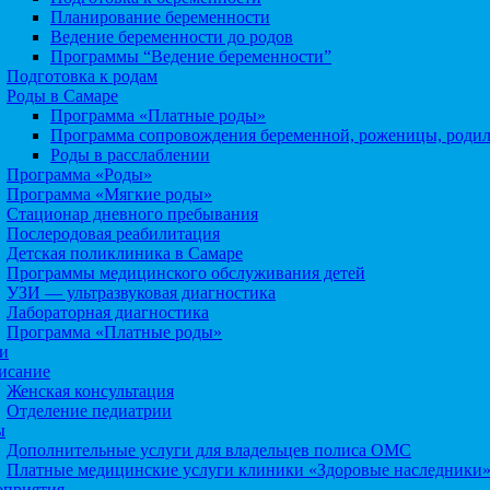
Планирование беременности
Ведение беременности до родов
Программы “Ведение беременности”
Подготовка к родам
Роды в Самаре
Программа «Платные роды»
Программа сопровождения беременной, роженицы, роди
Роды в расслаблении
Программа «Роды»
Программа «Мягкие роды»
Стационар дневного пребывания
Послеродовая реабилитация
Детская поликлиника в Самаре
Программы медицинского обслуживания детей
УЗИ — ультразвуковая диагностика
Лабораторная диагностика
Программа «Платные роды»
и
исание
Женская консультация
Отделение педиатрии
ы
Дополнительные услуги для владельцев полиса ОМС
Платные медицинские услуги клиники «Здоровые наследники
приятия