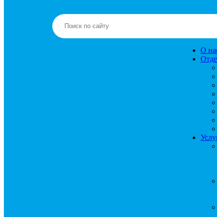
О на
Отде
Услу