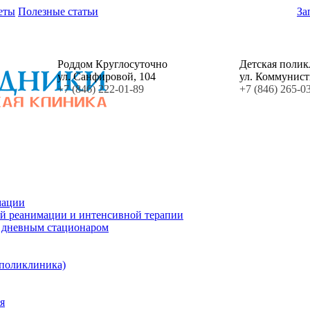
еты
Полезные статьи
За
Роддом Круглосуточно
Детская поли
ул. Санфировой, 104
ул. Коммунист
+7 (846) 222-01-89
+7 (846) 265-0
мации
й реанимации и интенсивной терапии
с дневным стационаром
 поликлиника)
я