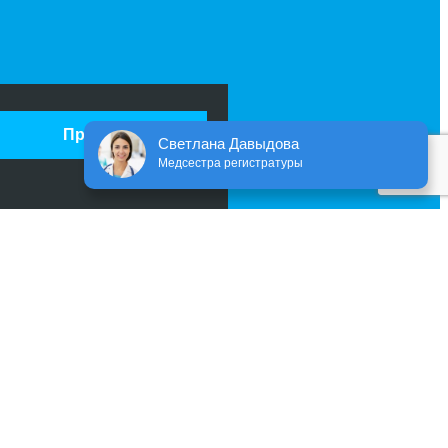
Принять
Светлана Давыдова
Медсестра регистратуры