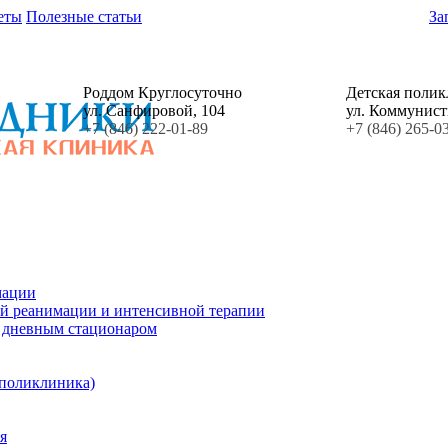
еты
Полезные статьи
За
Роддом Круглосуточно
Детская поли
ул. Санфировой, 104
ул. Коммунист
+7 (846) 222-01-89
+7 (846) 265-0
мации
й реанимации и интенсивной терапии
с дневным стационаром
 поликлиника)
я