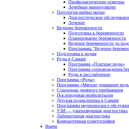
Профилактические осмотры
Лечебные манипуляции
Патология шейки матки
Диагностические обследовани
Лечение
Ведение беременности
Подготовка к беременности
Планирование беременности
Ведение беременности до род
Программы “Ведение беремен
Подготовка к родам
Роды в Самаре
Программа «Платные роды»
Программа сопровождения бе
Роды в расслаблении
Программа «Роды»
Программа «Мягкие домашние роды
Стационар дневного пребывания
Послеродовая реабилитация
Детская поликлиника в Самаре
Программы медицинского обслужив
УЗИ — ультразвуковая диагностика
Лабораторная диагностика
Компьютерная плантография
Врачи