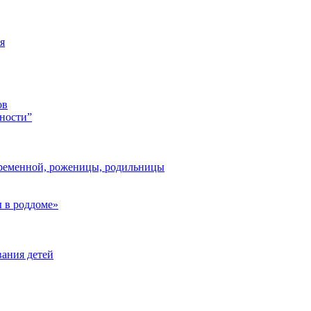
я
ов
ности”
ременной, роженицы, родильницы
 в роддоме»
ания детей