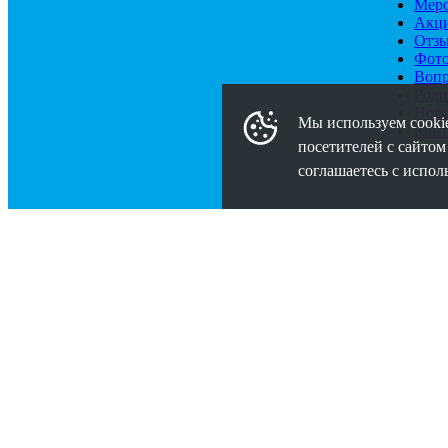
Меро
Акц
Отз
Фото
Вопр
Роди
Ново
Мы используем cookie
Конт
посетителей с сайтом
соглашаетесь с испол