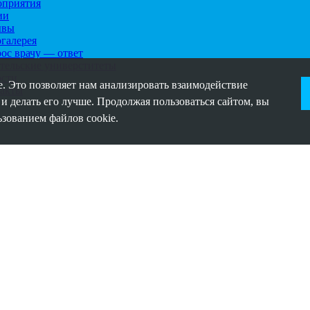
приятия
ии
ывы
галерея
ос врачу — ответ
тельские универститеты
сти
. Это позволяет нам анализировать взаимодействие
акты
 и делать его лучше. Продолжая пользоваться сайтом, вы
ьзованием файлов cookie.