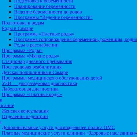
Подготовка к беременности
Планирование беременности
Ведение беременности до родов
Программы “Ведение беременности”
Подготовка к родам
Роды в Самаре
Программа «Платные роды»
Программа сопровождения беременной, роженицы, роди
Роды в расслаблении
Программа «Роды»
Программа «Мягкие роды»
Стационар дневного пребывания
Послеродовая реабилитация
Детская поликлиника в Самаре
Программы медицинского обслуживания детей
УЗИ — ультразвуковая диагностика
Лабораторная диагностика
Программа «Платные роды»
и
исание
Женская консультация
Отделение педиатрии
ы
Дополнительные услуги для владельцев полиса ОМС
Платные медицинские услуги клиники «Здоровые наследники