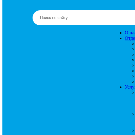
О на
Отде
Услу