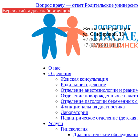
Вопрос врачу — ответ
Родительские университ
Версия сайта для слабовидящих
Женская консультация
ул. Санфировой, 104
+7 (846) 215-19-05
+7 (927) 901-11-17
О нас
Отделения
Женская консультация
Родильное отделение
Отделение анестезиологии и реани
Отделение новорожденных с палато
Отделение патологии беременных 
Функциональная диагностика
Лаборатория
Педиатрическое отделение (детская
Услуги
Гинекология
Диагностические обследовани