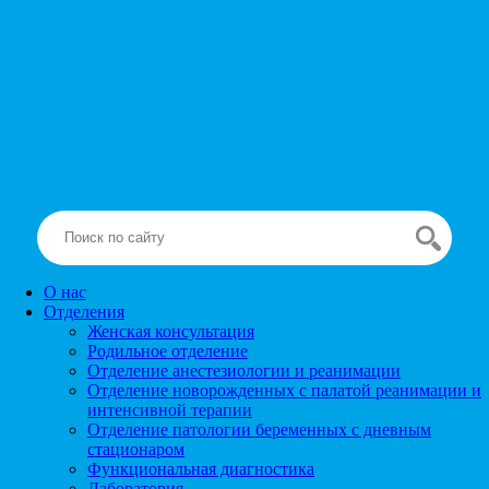
О нас
Отделения
Женская консультация
Родильное отделение
Отделение анестезиологии и реанимации
Отделение новорожденных с палатой реанимации и
интенсивной терапии
Отделение патологии беременных с дневным
стационаром
Функциональная диагностика
Лаборатория