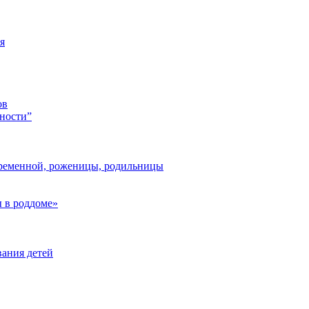
я
ов
ности”
ременной, роженицы, родильницы
 в роддоме»
ания детей