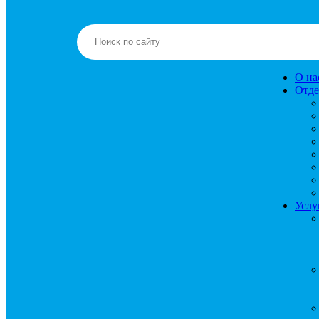
О на
Отде
Услу