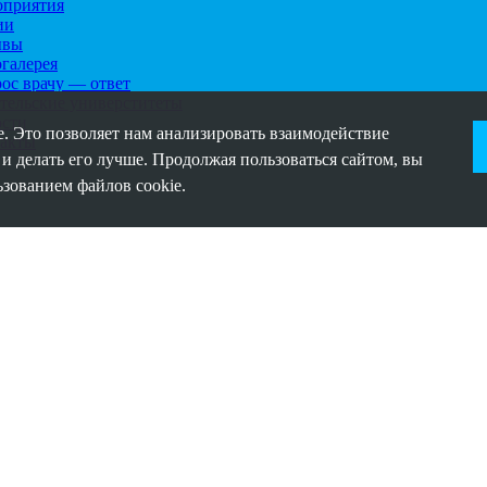
приятия
ии
ывы
галерея
ос врачу — ответ
тельские универститеты
сти
. Это позволяет нам анализировать взаимодействие
акты
 и делать его лучше. Продолжая пользоваться сайтом, вы
ьзованием файлов cookie.