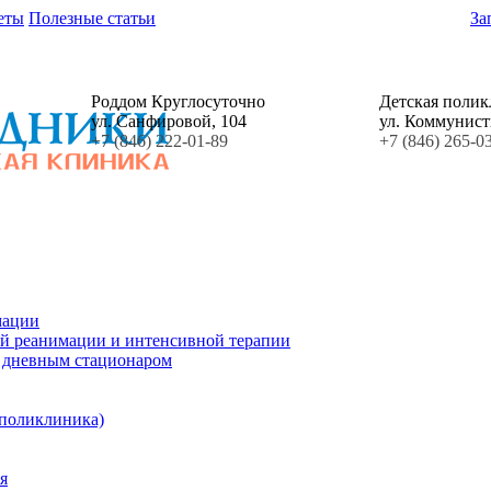
еты
Полезные статьи
За
Роддом Круглосуточно
Детская поли
ул. Санфировой, 104
ул. Коммунист
+7 (846) 222-01-89
+7 (846) 265-0
мации
й реанимации и интенсивной терапии
с дневным стационаром
 поликлиника)
я