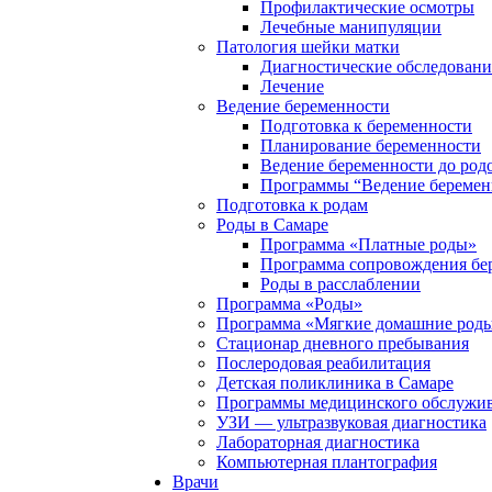
Профилактические осмотры
Лечебные манипуляции
Патология шейки матки
Диагностические обследовани
Лечение
Ведение беременности
Подготовка к беременности
Планирование беременности
Ведение беременности до род
Программы “Ведение беремен
Подготовка к родам
Роды в Самаре
Программа «Платные роды»
Программа сопровождения бе
Роды в расслаблении
Программа «Роды»
Программа «Мягкие домашние роды
Стационар дневного пребывания
Послеродовая реабилитация
Детская поликлиника в Самаре
Программы медицинского обслужив
УЗИ — ультразвуковая диагностика
Лабораторная диагностика
Компьютерная плантография
Врачи