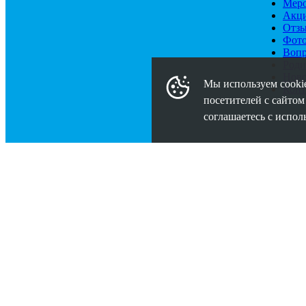
Меро
Акц
Отз
Фото
Вопр
Роди
Ново
Мы используем cookie
Конт
посетителей с сайтом
соглашаетесь с испол