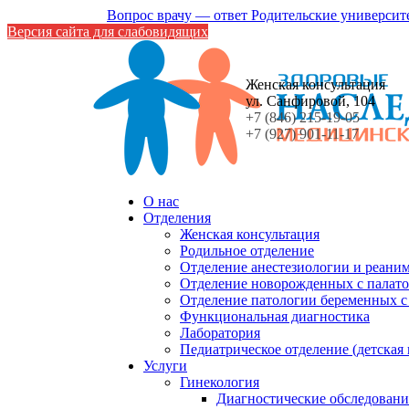
Вопрос врачу — ответ
Родительские университ
Версия сайта для слабовидящих
Женская консультация
ул. Санфировой, 104
+7 (846) 215-19-05
+7 (927) 901-11-17
О нас
Отделения
Женская консультация
Родильное отделение
Отделение анестезиологии и реани
Отделение новорожденных с палато
Отделение патологии беременных 
Функциональная диагностика
Лаборатория
Педиатрическое отделение (детская
Услуги
Гинекология
Диагностические обследовани