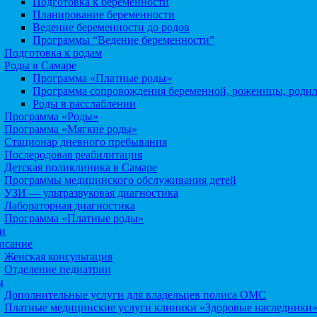
Подготовка к беременности
Планирование беременности
Ведение беременности до родов
Программы “Ведение беременности”
Подготовка к родам
Роды в Самаре
Программа «Платные роды»
Программа сопровождения беременной, роженицы, роди
Роды в расслаблении
Программа «Роды»
Программа «Мягкие роды»
Стационар дневного пребывания
Послеродовая реабилитация
Детская поликлиника в Самаре
Программы медицинского обслуживания детей
УЗИ — ультразвуковая диагностика
Лабораторная диагностика
Программа «Платные роды»
и
исание
Женская консультация
Отделение педиатрии
ы
Дополнительные услуги для владельцев полиса ОМС
Платные медицинские услуги клиники «Здоровые наследники