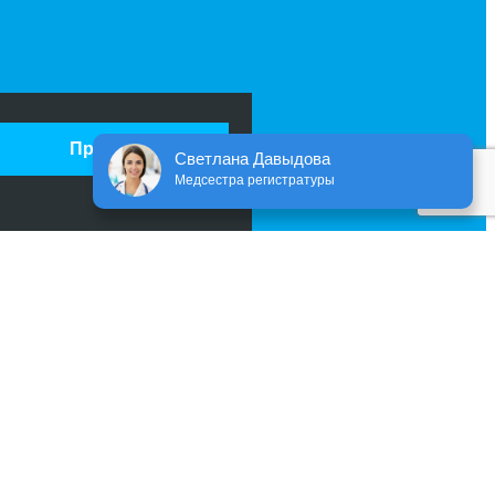
Принять
Светлана Давыдова
Медсестра регистратуры